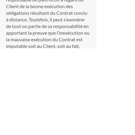
Client de la bonne exécution des
obligations résultant du Contrat conclu
à distance, Toutefois, il peut s’exonérer
de tout ou partie de sa responsabilité en
apportant la preuve que l’inexécution ou
la mauvaise exécution du Contrat est
imputable soit au Client, soit au fait,
imprévisible et insurmontable, d’un tiers
au Contrat, soit à un cas de force
majeure.
Sous réserve de l’application des
dispositions impératives précitées en
matière de contrats conclus à distance, la
responsabilité du Thérapeute n’est
engagée qu’en cas de faute prouvée par
le Client.
Le Client est seul responsable des choix
qu’il fait et des informations qu’il donne